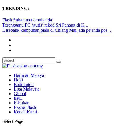
TRENDING:
Flash Sukan menemui anda!
Terengganu FC ‘guris’ rekod Sri Pahang di K...
Disebalik kempunan piala di Chiang Mai, ada petanda pos...
Harimau Malaya
Hoki
Badminton
Liga Malaysia
Global
EPL
E-Sukan
Ekstra Flash
Kenali Kami
Select Page