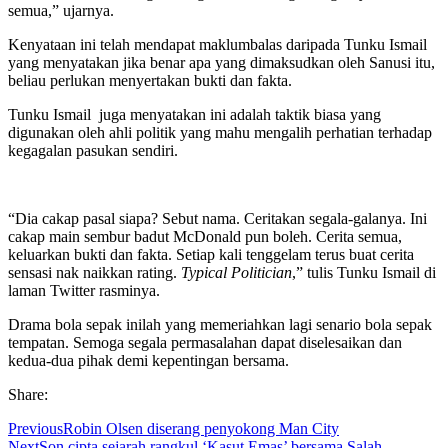
semua,” ujarnya.
Kenyataan ini telah mendapat maklumbalas daripada Tunku Ismail
yang menyatakan jika benar apa yang dimaksudkan oleh Sanusi itu,
beliau perlukan menyertakan bukti dan fakta.
Tunku Ismail juga menyatakan ini adalah taktik biasa yang
digunakan oleh ahli politik yang mahu mengalih perhatian terhadap
kegagalan pasukan sendiri.
“Dia cakap pasal siapa? Sebut nama. Ceritakan segala-galanya. Ini
cakap main sembur badut McDonald pun boleh. Cerita semua,
keluarkan bukti dan fakta. Setiap kali tenggelam terus buat cerita
sensasi nak naikkan rating.
Typical Politician
,” tulis Tunku Ismail di
laman Twitter rasminya.
Drama bola sepak inilah yang memeriahkan lagi senario bola sepak
tempatan. Semoga segala permasalahan dapat diselesaikan dan
kedua-dua pihak demi kepentingan bersama.
Share:
Previous
Robin Olsen diserang penyokong Man City
Next
Son cipta sejarah rangkul ‘Kasut Emas’ bersama Salah