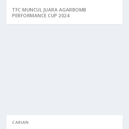
TFC MUNCUL JUARA AGARBOMB
PERFORMANCE CUP 2024
TFC MUNCUL JUARA AGARBOMB
PERFORMANCE CUP 2024
by
FLASH SUKAN
|
Apr 22, 2024
|
Liga Malaysia
|
0
FOTO : TFC TERENGGANU FC (TFC) terpaksa akur
diikat tanpa jaringan dengan pasukan...
READ MORE