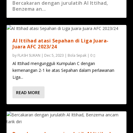
Al Ittihad atasi Sepahan di Liga Juara-Juara
Bercakaran dengan jurulatih Al Ittihad,
AFC 2...
Benzema an...
Al Ittihad atasi Sepahan di Liga Juara-
Juara AFC 2023/24
by
FLASH SUKAN
|
Dec 5, 2023
|
Bola Sepak
|
0
Al Ittihad mengungguli Kumpulan C dengan
kemenangan 2-1 ke atas Sepahan dalam perlawanan
Liga...
READ MORE