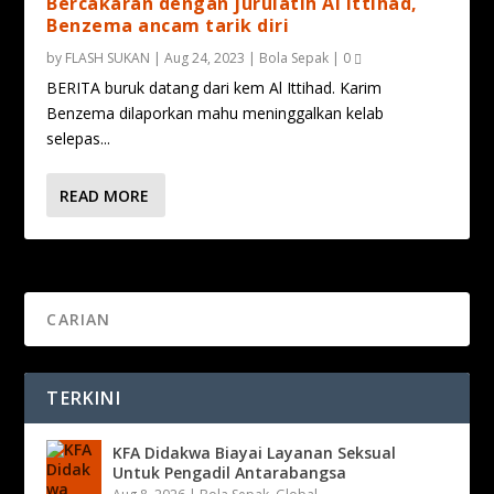
Bercakaran dengan jurulatih Al Ittihad,
Benzema ancam tarik diri
by
FLASH SUKAN
|
Aug 24, 2023
|
Bola Sepak
|
0
BERITA buruk datang dari kem Al Ittihad. Karim
Benzema dilaporkan mahu meninggalkan kelab
selepas...
READ MORE
TERKINI
KFA Didakwa Biayai Layanan Seksual
Untuk Pengadil Antarabangsa