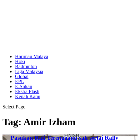
Harimau Malaya
Hoki
Badminton
Liga Malaysia
Global
EPL
E-Sukan
Ekstra Flash
Kenali Kami
Select Page
Tag:
Amir Izham
Pasukan Rali Terengganu sah sertai Rally