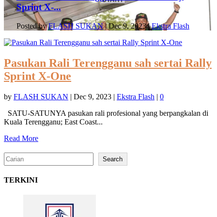
Sprint X-...
Posted by
FLASH SUKAN
|
Dec 9, 2023
|
Ekstra Flash
Pasukan Rali Terengganu sah sertai Rally
Sprint X-One
by
FLASH SUKAN
|
Dec 9, 2023
|
Ekstra Flash
|
0
SATU-SATUNYA pasukan rali profesional yang berpangkalan di
Kuala Terengganu; East Coast...
Read More
Search
Search
TERKINI