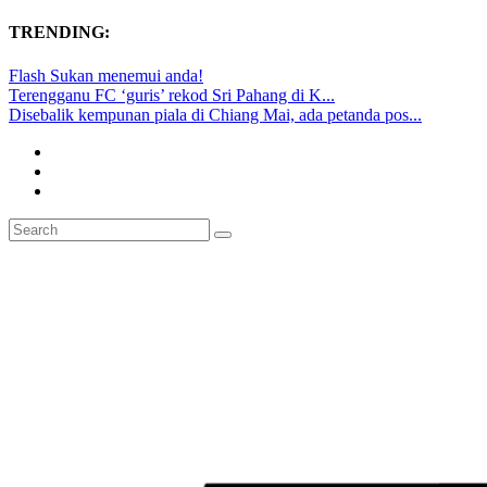
TRENDING:
Flash Sukan menemui anda!
Terengganu FC ‘guris’ rekod Sri Pahang di K...
Disebalik kempunan piala di Chiang Mai, ada petanda pos...