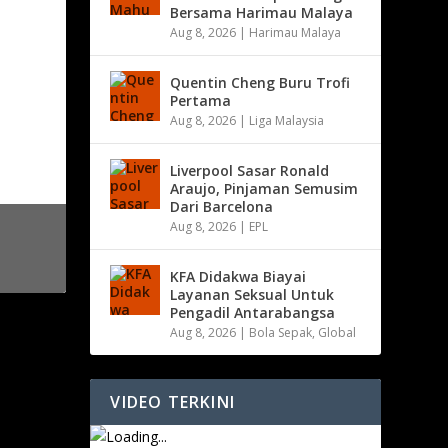
Bersama Harimau Malaya
Aug 8, 2026
|
Harimau Malaya
Quentin Cheng Buru Trofi
Pertama
Aug 8, 2026
|
Liga Malaysia
Liverpool Sasar Ronald
Araujo, Pinjaman Semusim
Dari Barcelona
Aug 8, 2026
|
EPL
KFA Didakwa Biayai
Layanan Seksual Untuk
Pengadil Antarabangsa
Aug 8, 2026
|
Bola Sepak
,
Global
VIDEO TERKINI