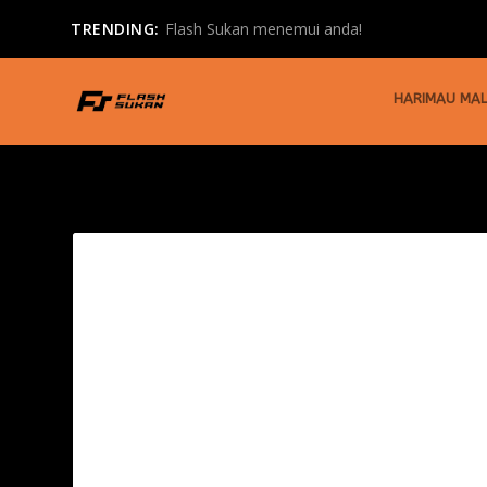
TRENDING:
Flash Sukan menemui anda!
HARIMAU MAL
TAG:
ANDY MURRAY