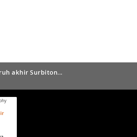
uh akhir Surbiton...
ir
ya