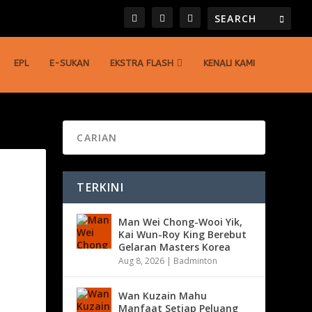
EPL
E-SUKAN
EKSTRA FLASH
KENALI KAMI
TERKINI
Man Wei Chong-Wooi Yik,
Kai Wun-Roy King Berebut
Gelaran Masters Korea
Aug 8, 2026
|
Badminton
Wan Kuzain Mahu
Manfaat Setiap Peluang