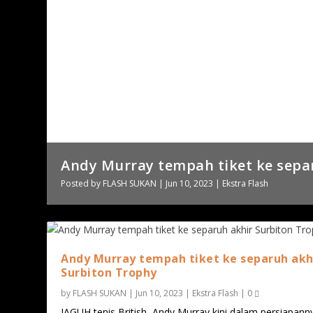
Andy Murray tempah tiket ke separ
Posted by
FLASH SUKAN
|
Jun 10, 2023
|
Ekstra Flash
Andy Murray tempah tiket ke separuh akh
Surbiton Trophy
by
FLASH SUKAN
|
Jun 10, 2023
|
Ekstra Flash
|
0
JAGUH tenis British, Andy Murray kini dalam persiapann