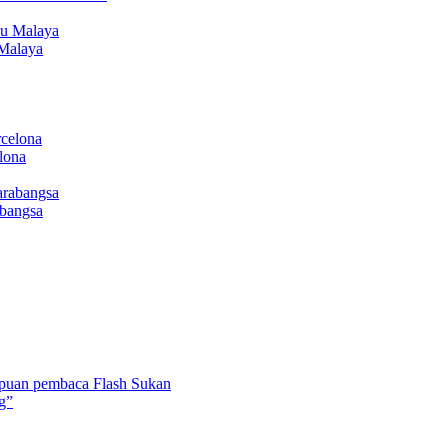
Malaya
lona
abangsa
umpuan pembaca Flash Sukan
ng”