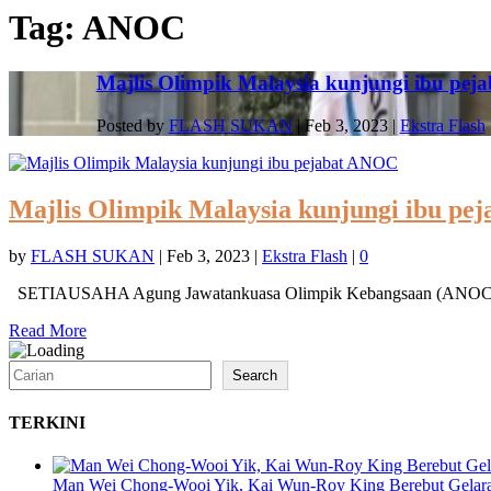
Tag:
ANOC
Majlis Olimpik Malaysia kunjungi ibu pe
Posted by
FLASH SUKAN
|
Feb 3, 2023
|
Ekstra Flash
Majlis Olimpik Malaysia kunjungi ibu p
by
FLASH SUKAN
|
Feb 3, 2023
|
Ekstra Flash
|
0
SETIAUSAHA Agung Jawatankuasa Olimpik Kebangsaan (ANOC), G
Read More
Search
Search
TERKINI
Man Wei Chong-Wooi Yik, Kai Wun-Roy King Berebut Gelara