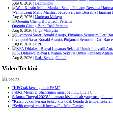
Aug 8, 2026
|
Badminton
Wan Kuzain Mahu Manfaat Setiap Peluang Bersama Harimau 
Aug 8, 2026
|
Harimau Malaya
Quentin Cheng Buru Trofi Pertama
Aug 8, 2026
|
Liga Malaysia
Liverpool Sasar Ronald Araujo, Pinjaman Semusim Dari Barce
Aug 8, 2026
|
EPL
KFA Didakwa Biayai Layanan Seksual Untuk Pengadil Antar
Aug 8, 2026
|
Bola Sepak
,
Global
Video Terkini
“KPG tak kenang budi FAM”
Faktor Megat D.Shahriman minat beli KL City FC
Selamat Tinggal 2023! Ini antara kisah-kisah yang menjadi t
“Kalau bukan kerana beliau kita tidak berada di tempat sekara
“Sedih tengok coach kecewa” – Matt Davies