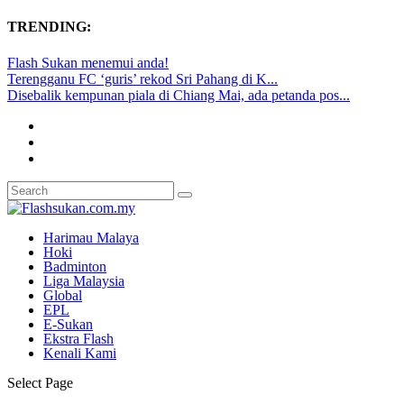
TRENDING:
Flash Sukan menemui anda!
Terengganu FC ‘guris’ rekod Sri Pahang di K...
Disebalik kempunan piala di Chiang Mai, ada petanda pos...
Harimau Malaya
Hoki
Badminton
Liga Malaysia
Global
EPL
E-Sukan
Ekstra Flash
Kenali Kami
Select Page