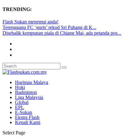
TRENDING:
Flash Sukan menemui anda!
Terengganu FC ‘guris’ rekod Sri Pahang di K...
Disebalik kempunan piala di Chiang Mai, ada petanda pos...
Harimau Malaya
Hoki
Badminton
Liga Malaysia
Global
EPL
E-Sukan
Ekstra Flash
Kenali Kami
Select Page