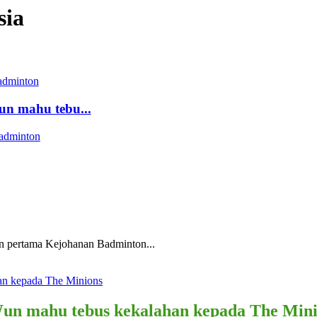
sia
adminton
n mahu tebu...
adminton
an pertama Kejohanan Badminton...
un mahu tebus kekalahan kepada The Min