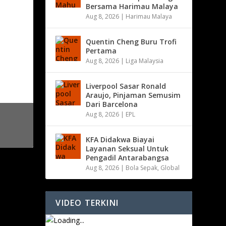
Bersama Harimau Malaya
Aug 8, 2026
|
Harimau Malaya
Quentin Cheng Buru Trofi
Pertama
Aug 8, 2026
|
Liga Malaysia
Liverpool Sasar Ronald
Araujo, Pinjaman Semusim
Dari Barcelona
Aug 8, 2026
|
EPL
KFA Didakwa Biayai
Layanan Seksual Untuk
Pengadil Antarabangsa
Aug 8, 2026
|
Bola Sepak
,
Global
VIDEO TERKINI