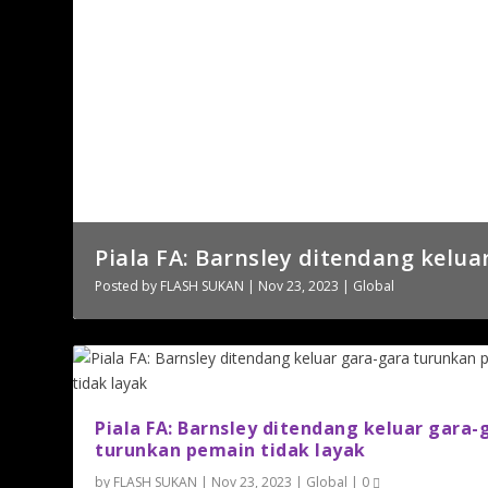
Piala FA: Barnsley ditendang keluar
Posted by
FLASH SUKAN
|
Nov 23, 2023
|
Global
Piala FA: Barnsley ditendang keluar gara-
turunkan pemain tidak layak
by
FLASH SUKAN
|
Nov 23, 2023
|
Global
|
0