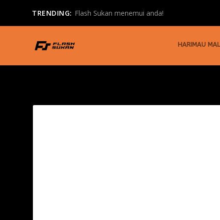
TRENDING:
Flash Sukan menemui anda!
HARIMAU MAL
TAG:
BARNSLEY FC