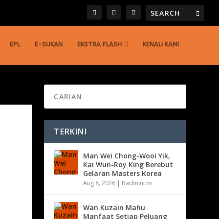
EPL
E-SUKAN
EKSTRA FLASH
KENALI KAMI
TERKINI
Man Wei Chong-Wooi Yik,
Kai Wun-Roy King Berebut
Gelaran Masters Korea
Aug 8, 2026
|
Badminton
Wan Kuzain Mahu
Manfaat Setiap Peluang