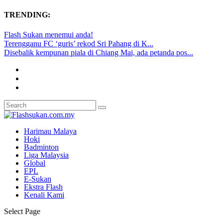
TRENDING:
Flash Sukan menemui anda!
Terengganu FC ‘guris’ rekod Sri Pahang di K...
Disebalik kempunan piala di Chiang Mai, ada petanda pos...
Harimau Malaya
Hoki
Badminton
Liga Malaysia
Global
EPL
E-Sukan
Ekstra Flash
Kenali Kami
Select Page