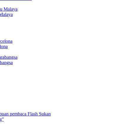
Malaya
lona
abangsa
umpuan pembaca Flash Sukan
ng”