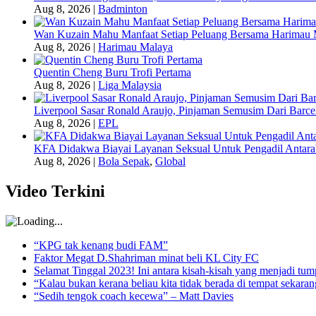
Aug 8, 2026
|
Badminton
Wan Kuzain Mahu Manfaat Setiap Peluang Bersama Harimau 
Aug 8, 2026
|
Harimau Malaya
Quentin Cheng Buru Trofi Pertama
Aug 8, 2026
|
Liga Malaysia
Liverpool Sasar Ronald Araujo, Pinjaman Semusim Dari Barce
Aug 8, 2026
|
EPL
KFA Didakwa Biayai Layanan Seksual Untuk Pengadil Antar
Aug 8, 2026
|
Bola Sepak
,
Global
Video Terkini
“KPG tak kenang budi FAM”
Faktor Megat D.Shahriman minat beli KL City FC
Selamat Tinggal 2023! Ini antara kisah-kisah yang menjadi t
“Kalau bukan kerana beliau kita tidak berada di tempat sekara
“Sedih tengok coach kecewa” – Matt Davies