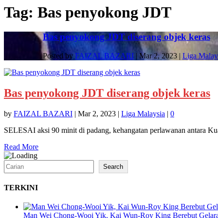
Tag:
Bas penyokong JDT
Bas penyokong JDT diserang objek keras
Posted by
FAIZAL BAZARI
|
Mar 2, 2023
|
Liga Malay
Bas penyokong JDT diserang objek keras
by
FAIZAL BAZARI
|
Mar 2, 2023
|
Liga Malaysia
|
0
SELESAI aksi 90 minit di padang, kehangatan perlawanan antara Ku
Read More
Search
Search
TERKINI
Man Wei Chong-Wooi Yik, Kai Wun-Roy King Berebut Gelara