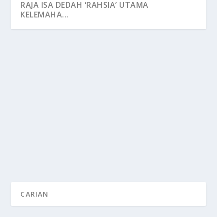
RAJA ISA DEDAH ‘RAHSIA’ UTAMA
KELEMAHA...
RAJA ISA DEDAH ‘RAHSIA’ UTAMA
KELEMAHAN BENGAL TIGERS
by
FAHMI ISMAEL
|
Jun 13, 2022
|
Harimau Malaya
|
0
INILAH peluang terbaik pasukan bola sepak Harimau
Malaya kembali ‘mengaum’ buat kali...
READ MORE