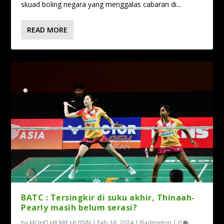
skuad boling negara yang menggalas cabaran di...
READ MORE
BATC : Tersingkir di suku akhir, Thinaah-
Pearly masih belum serasi?
by
MOHD HILMIE HUSSIN
|
Feb 16, 2024
|
Badminton
|
0