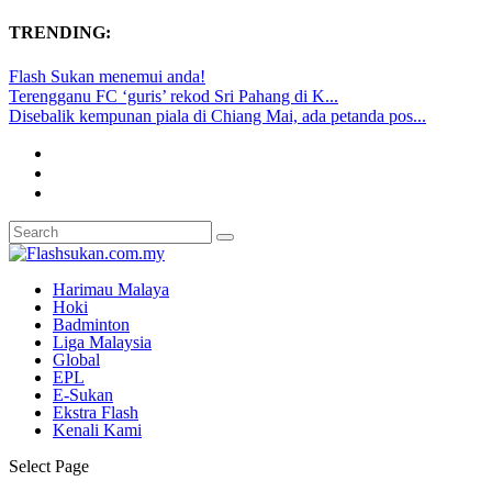
TRENDING:
Flash Sukan menemui anda!
Terengganu FC ‘guris’ rekod Sri Pahang di K...
Disebalik kempunan piala di Chiang Mai, ada petanda pos...
Harimau Malaya
Hoki
Badminton
Liga Malaysia
Global
EPL
E-Sukan
Ekstra Flash
Kenali Kami
Select Page