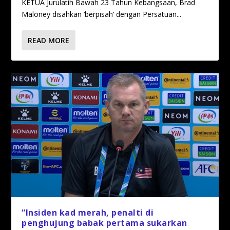
KETUA Jurulatih Bawah 23 Tahun Kebangsaan, Brad
Maloney disahkan ‘berpisah’ dengan Persatuan...
READ MORE
“Insiden kad merah, penalti di
penghujung babak pertama sukarkan