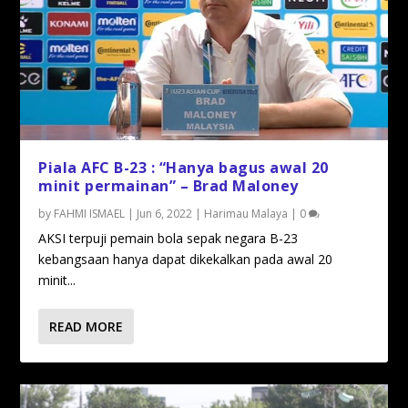
Piala AFC B-23 : “Hanya bagus awal 20
minit permainan” – Brad Maloney
by
FAHMI ISMAEL
|
Jun 6, 2022
|
Harimau Malaya
|
0
AKSI terpuji pemain bola sepak negara B-23
kebangsaan hanya dapat dikekalkan pada awal 20
minit...
READ MORE