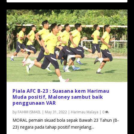
Piala AFC B-23 : Suasana kem Harimau
Muda positif, Maloney sambut baik
penggunaan VAR
by
FAHMI ISMAEL
|
May 31, 2022
|
Harimau Malaya
|
0
MORAL pemain skuad bola sepak Bawah 23 Tahun (B-
23) negara pada tahap positif menjelang...