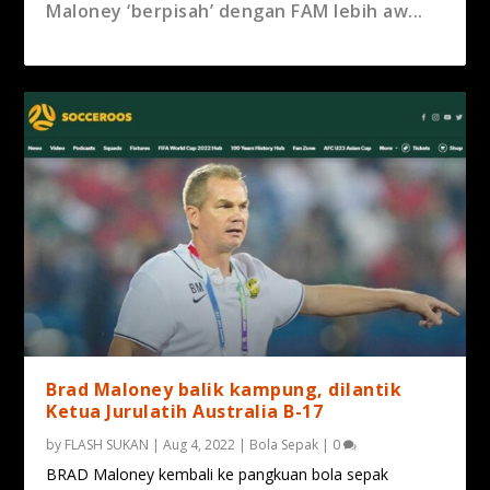
Brad Maloney balik kampung, dilantik Ketua
Maloney ‘berpisah’ dengan FAM lebih aw...
Jurulat...
“Insiden kad merah, penalti di penghujung
Piala AFC B-23 : Skuad Malaysia akhiri
Piala AFC B-23 : Malaysia B-23 buru penamat
“Biar habis aksi lawan Vietnam dulu, baru
ba...
kempen deng...
kemena...
sa...
Brad Maloney balik kampung, dilantik
Ketua Jurulatih Australia B-17
by
FLASH SUKAN
|
Aug 4, 2022
|
Bola Sepak
|
0
BRAD Maloney kembali ke pangkuan bola sepak