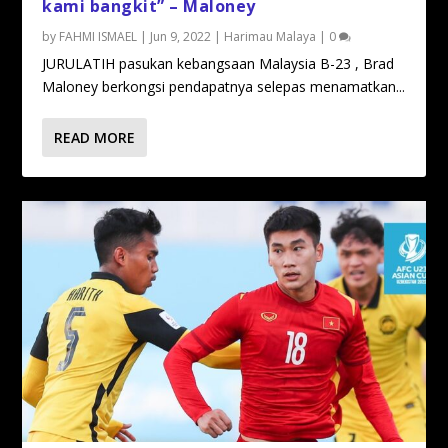
kami bangkit” – Maloney
by
FAHMI ISMAEL
|
Jun 9, 2022
|
Harimau Malaya
|
0
JURULATIH pasukan kebangsaan Malaysia B-23 , Brad
Maloney berkongsi pendapatnya selepas menamatkan...
READ MORE