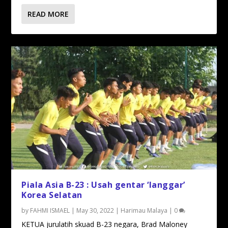
READ MORE
Piala Asia B-23 : Usah gentar ‘langgar’
Korea Selatan
by
FAHMI ISMAEL
|
May 30, 2022
|
Harimau Malaya
|
0
KETUA jurulatih skuad B-23 negara, Brad Maloney