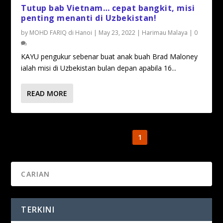
Tutup bab Vietnam… cepat bangkit, misi
penting menanti di Uzbekistan!
by
MOHD FARIQ di Hanoi
|
May 23, 2022
|
Harimau Malaya
|
0
KAYU pengukur sebenar buat anak buah Brad Maloney
ialah misi di Uzbekistan bulan depan apabila 16...
READ MORE
1
2
3
TERKINI