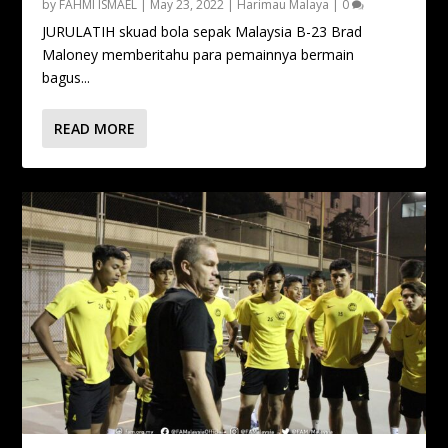
by
FAHMI ISMAEL
|
May 23, 2022
|
Harimau Malaya
|
0
JURULATIH skuad bola sepak Malaysia B-23 Brad
Maloney memberitahu para pemainnya bermain
bagus...
READ MORE