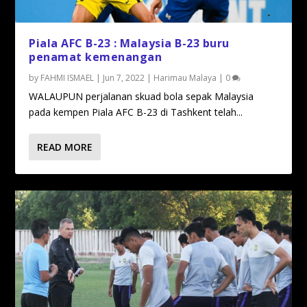
Piala AFC B-23 : Malaysia B-23 buru
penamat kemenangan
by
FAHMI ISMAEL
|
Jun 7, 2022
|
Harimau Malaya
|
0
WALAUPUN perjalanan skuad bola sepak Malaysia
pada kempen Piala AFC B-23 di Tashkent telah...
READ MORE