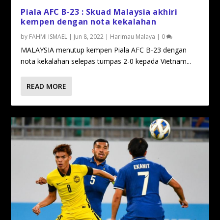
Piala AFC B-23 : Skuad Malaysia akhiri
kempen dengan nota kekalahan
by
FAHMI ISMAEL
|
Jun 8, 2022
|
Harimau Malaya
|
0
MALAYSIA menutup kempen Piala AFC B-23 dengan
nota kekalahan selepas tumpas 2-0 kepada Vietnam...
READ MORE