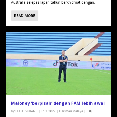
Australia selepas lapan tahun berkhidmat dengan...
READ MORE
Maloney ‘berpisah’ dengan FAM lebih awal
by
FLASH SUKAN
|
Jul 13, 2022
|
Harimau Malaya
|
0