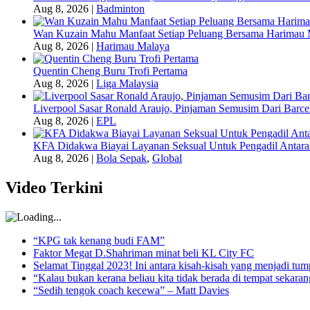
Aug 8, 2026
|
Badminton
Wan Kuzain Mahu Manfaat Setiap Peluang Bersama Harimau 
Aug 8, 2026
|
Harimau Malaya
Quentin Cheng Buru Trofi Pertama
Aug 8, 2026
|
Liga Malaysia
Liverpool Sasar Ronald Araujo, Pinjaman Semusim Dari Barce
Aug 8, 2026
|
EPL
KFA Didakwa Biayai Layanan Seksual Untuk Pengadil Antar
Aug 8, 2026
|
Bola Sepak
,
Global
Video Terkini
“KPG tak kenang budi FAM”
Faktor Megat D.Shahriman minat beli KL City FC
Selamat Tinggal 2023! Ini antara kisah-kisah yang menjadi t
“Kalau bukan kerana beliau kita tidak berada di tempat sekara
“Sedih tengok coach kecewa” – Matt Davies