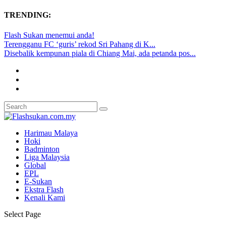
TRENDING:
Flash Sukan menemui anda!
Terengganu FC ‘guris’ rekod Sri Pahang di K...
Disebalik kempunan piala di Chiang Mai, ada petanda pos...
Harimau Malaya
Hoki
Badminton
Liga Malaysia
Global
EPL
E-Sukan
Ekstra Flash
Kenali Kami
Select Page