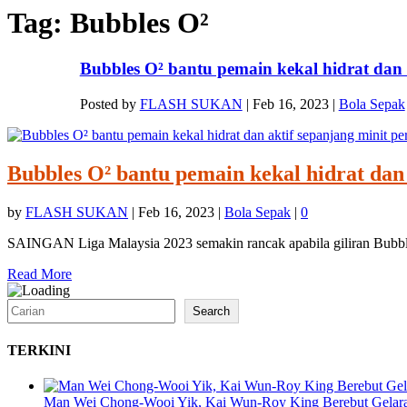
Tag:
Bubbles O²
Bubbles O² bantu pemain kekal hidrat dan ak
Posted by
FLASH SUKAN
|
Feb 16, 2023
|
Bola Sepak
Bubbles O² bantu pemain kekal hidrat dan
by
FLASH SUKAN
|
Feb 16, 2023
|
Bola Sepak
|
0
SAINGAN Liga Malaysia 2023 semakin rancak apabila giliran Bubb
Read More
Search
Search
TERKINI
Man Wei Chong-Wooi Yik, Kai Wun-Roy King Berebut Gelara