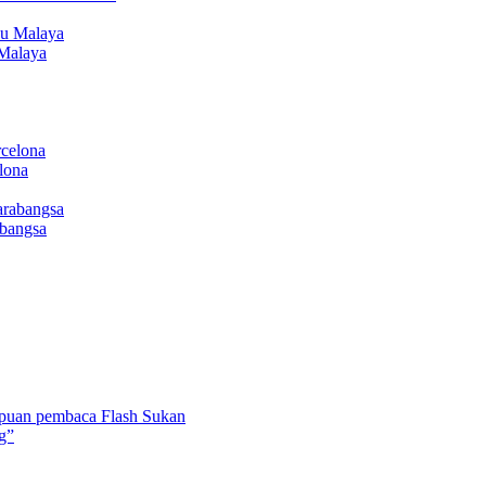
Malaya
lona
abangsa
umpuan pembaca Flash Sukan
ng”