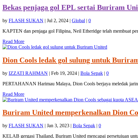
Bekas penjaga gol EPL sertai Buriram Uni
by
FLASH SUKAN
|
Jul 2, 2024
|
Global
|
0
KAPTEN dan penjaga gol Filipina, Neil Etheridge telah membuat perp
Read More
Dion Cools ledak gol sulung untuk Burira
by
IZZATI RAHMAN
|
Feb 19, 2024
|
Bola Sepak
|
0
PERTAHANAN Harimau Malaya, Dion Cools berjaya meledak jaringa
Read More
Buriram United memperkenalkan Dion Co
by
FLASH SUKAN
|
Jan 3, 2023
|
Bola Sepak
|
0
KELAB gergasi Thailand, Buriram United mencapai persetujuan untu