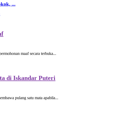
ok, ...
k
af
rmohonan maaf secara terbuka...
a di Iskandar Puteri
bawa pulang satu mata apabila...