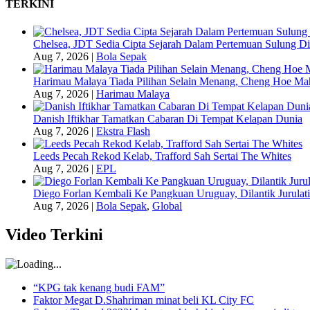
TERKINI
Chelsea, JDT Sedia Cipta Sejarah Dalam Pertemuan Sulung Di
Aug 7, 2026
|
Bola Sepak
Harimau Malaya Tiada Pilihan Selain Menang, Cheng Hoe Ma
Aug 7, 2026
|
Harimau Malaya
Danish Iftikhar Tamatkan Cabaran Di Tempat Kelapan Dunia
Aug 7, 2026
|
Ekstra Flash
Leeds Pecah Rekod Kelab, Trafford Sah Sertai The Whites
Aug 7, 2026
|
EPL
Diego Forlan Kembali Ke Pangkuan Uruguay, Dilantik Jurulati
Aug 7, 2026
|
Bola Sepak
,
Global
Video Terkini
“KPG tak kenang budi FAM”
Faktor Megat D.Shahriman minat beli KL City FC