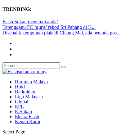
TRENDING:
Flash Sukan menemui anda!
Terengganu FC ‘guris’ rekod Sri Pahang di K...
Disebalik kempunan piala di Chiang Mai, ada petanda pos...
Harimau Malaya
Hoki
Badminton
Liga Malaysia
Global
EPL
E-Sukan
Ekstra Flash
Kenali Kami
Select Page