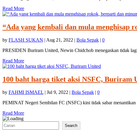
Read More
“Ada yang kembali dan mula menghisap r
by
FLASH SUKAN
|
Aug 21, 2022
|
Bola Sepak
|
0
PRESIDEN Buriram United, Newin Chidchob menegaskan tidak lagi
Read More
100 baht harga tiket aksi NSFC, Buriram 
by
FAHMI ISMAEL
|
Jul 9, 2022
|
Bola Sepak
|
0
PEMINAT Negeri Sembilan FC (NSFC) kini tidak sabar menantikan p
Read More
Search
Search