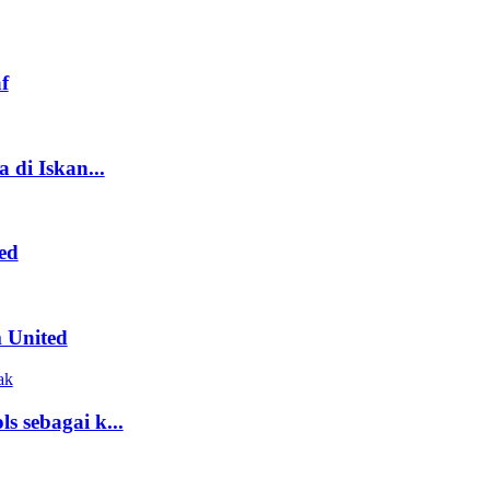
f
 di Iskan...
ed
m United
ak
 sebagai k...