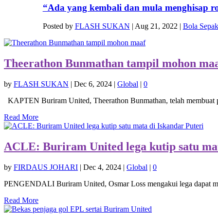
“Ada yang kembali dan mula menghisap rok
Posted by
FLASH SUKAN
|
Aug 21, 2022
|
Bola Sepa
Theerathon Bunmathan tampil mohon ma
by
FLASH SUKAN
|
Dec 6, 2024
|
Global
|
0
KAPTEN Buriram United, Theerathon Bunmathan, telah membuat pe
Read More
ACLE: Buriram United lega kutip satu mat
by
FIRDAUS JOHARI
|
Dec 4, 2024
|
Global
|
0
PENGENDALI Buriram United, Osmar Loss mengakui lega dapat mem
Read More