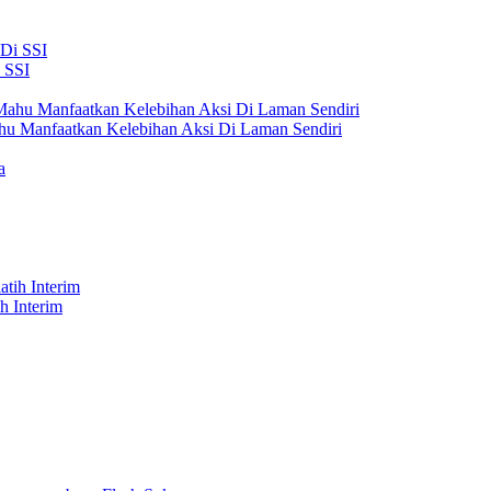
 SSI
hu Manfaatkan Kelebihan Aksi Di Laman Sendiri
h Interim