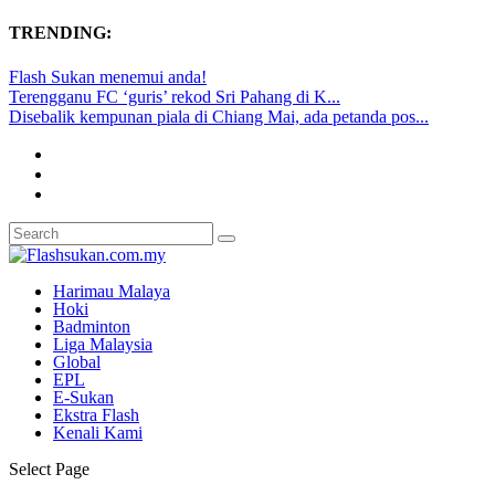
TRENDING:
Flash Sukan menemui anda!
Terengganu FC ‘guris’ rekod Sri Pahang di K...
Disebalik kempunan piala di Chiang Mai, ada petanda pos...
Harimau Malaya
Hoki
Badminton
Liga Malaysia
Global
EPL
E-Sukan
Ekstra Flash
Kenali Kami
Select Page