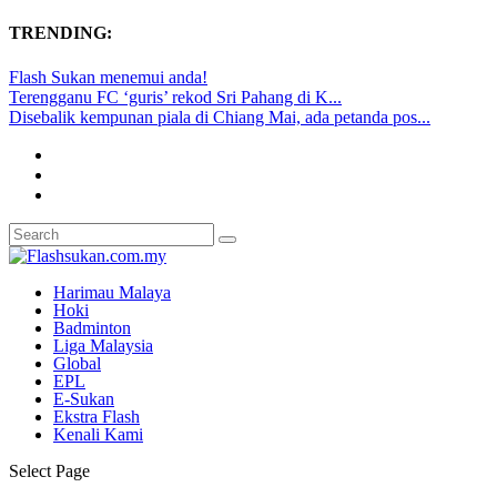
TRENDING:
Flash Sukan menemui anda!
Terengganu FC ‘guris’ rekod Sri Pahang di K...
Disebalik kempunan piala di Chiang Mai, ada petanda pos...
Harimau Malaya
Hoki
Badminton
Liga Malaysia
Global
EPL
E-Sukan
Ekstra Flash
Kenali Kami
Select Page