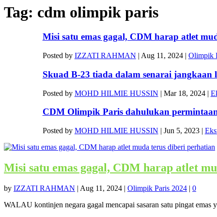
Tag:
cdm olimpik paris
Misi satu emas gagal, CDM harap atlet muda
Posted by
IZZATI RAHMAN
|
Aug 11, 2024
|
Olimpik 
Skuad B-23 tiada dalam senarai jangkaan l
Posted by
MOHD HILMIE HUSSIN
|
Mar 18, 2024
|
Ek
CDM Olimpik Paris dahulukan permintaan at
Posted by
MOHD HILMIE HUSSIN
|
Jun 5, 2023
|
Eks
Misi satu emas gagal, CDM harap atlet mud
by
IZZATI RAHMAN
|
Aug 11, 2024
|
Olimpik Paris 2024
|
0
WALAU kontinjen negara gagal mencapai sasaran satu pingat emas y