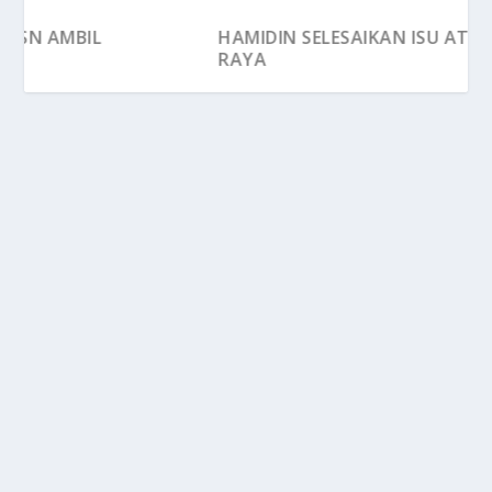
L
HAMIDIN SELESAIKAN ISU ATLET RTG LEP
RAYA
KEMATIAN ZHANG ZHI JIE : ISN AMBIL
LANGKAH WASPADA DI PARIS
by
MOHD HILMIE HUSSIN
|
Jul 3, 2024
|
Ekstra Flash
|
0
INSTITUT Sukan Negara (ISN) diyakini bersedia
menghadapi pelbagai kemungkinan dan membawa...
READ MORE