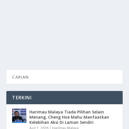
HAMIDIN SELESAIKAN ISU ATLET RTG LEPAS
RAYA
by
MOHD HILMIE HUSSIN
|
Apr 18, 2023
|
Ekstra Flash
|
0
BEBERAPA isu membabitkan atlet dalam Road to Gold
(RTG) boleh diselesaikan seawal selepas hari...
READ MORE
TERKINI
Harimau Malaya Tiada Pilihan Selain
Menang, Cheng Hoe Mahu Manfaatkan
Kelebihan Aksi Di Laman Sendiri
Aug 7, 2026
|
Harimau Malaya