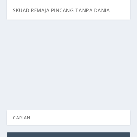
SKUAD REMAJA PINCANG TANPA DANIA
SKUAD REMAJA PINCANG TANPA DANIA
by
MOHD HILMIE HUSSIN
|
Oct 3, 2025
|
Badminton
|
0
KETIADAAN Dania Sofea Zaidi di Kejohanan Remaja
Dunia sememangnya memberi tekanan kepada skuad...
READ MORE