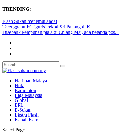
TRENDING:
Flash Sukan menemui anda!
Terengganu FC ‘guris’ rekod Sri Pahang di K...
Disebalik kempunan piala di Chiang Mai, ada petanda pos...
Harimau Malaya
Hoki
Badminton
Liga Malaysia
Global
EPL
E-Sukan
Ekstra Flash
Kenali Kami
Select Page