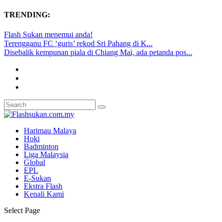
TRENDING:
Flash Sukan menemui anda!
Terengganu FC ‘guris’ rekod Sri Pahang di K...
Disebalik kempunan piala di Chiang Mai, ada petanda pos...
Harimau Malaya
Hoki
Badminton
Liga Malaysia
Global
EPL
E-Sukan
Ekstra Flash
Kenali Kami
Select Page