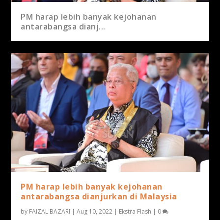
PM harap lebih banyak kejohanan
antarabangsa dianj...
PM harap lebih banyak kejohanan
antarabangsa dianjurkan di Malaysia
by
FAIZAL BAZARI
|
Aug 10, 2022
|
Ekstra Flash
|
0