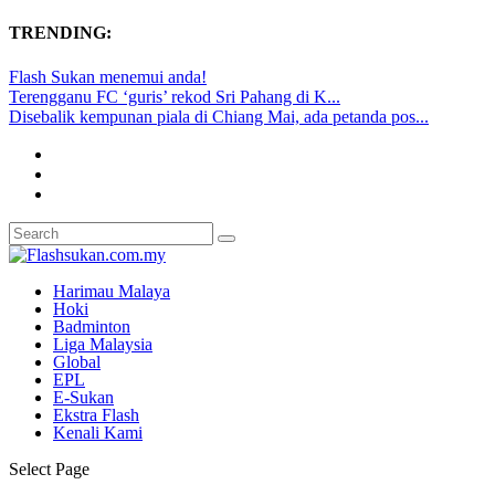
TRENDING:
Flash Sukan menemui anda!
Terengganu FC ‘guris’ rekod Sri Pahang di K...
Disebalik kempunan piala di Chiang Mai, ada petanda pos...
Harimau Malaya
Hoki
Badminton
Liga Malaysia
Global
EPL
E-Sukan
Ekstra Flash
Kenali Kami
Select Page