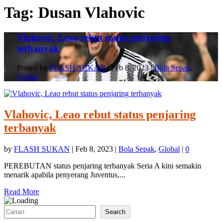
Tag:
Dusan Vlahovic
Vlahovic, Leao rebut status penjaring
terbanyak
Posted by
FLASH SUKAN
|
Feb 8, 2023
|
Bola Sepak
,
Global
Vlahovic, Leao rebut status penjaring
terbanyak
by
FLASH SUKAN
|
Feb 8, 2023
|
Bola Sepak
,
Global
|
0
PEREBUTAN status penjaring terbanyak Seria A kini semakin
menarik apabila penyerang Juventus,...
Read More
Search
Search