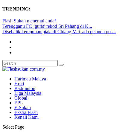
TRENDING:
Flash Sukan menemui anda!
Terengganu FC ‘guris’ rekod Sri Pahang di K...
Disebalik kempunan piala di Chiang Mai, ada petanda pos...
Harimau Malaya
Hoki
Badminton
Liga Malaysia
Global
EPL
E-Sukan
Ekstra Flash
Kenali Kami
Select Page