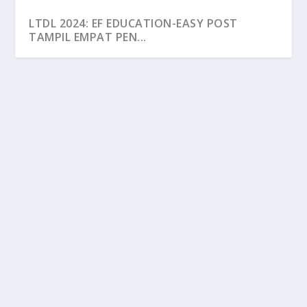
LTDL 2024: EF EDUCATION-EASY POST
TAMPIL EMPAT PEN...
LTDL 2024: EF EDUCATION-EASY POST
TAMPIL EMPAT PENDAKI BERKALIBER
by
MOHD HILMIE HUSSIN
|
Aug 29, 2024
|
Ekstra Flash
,
Teroka
Flash
|
0
PASUKAN World Team EF Education-EasyPost
mengambil serius penyertaan di PETRONAS Le Tour
de...
READ MORE