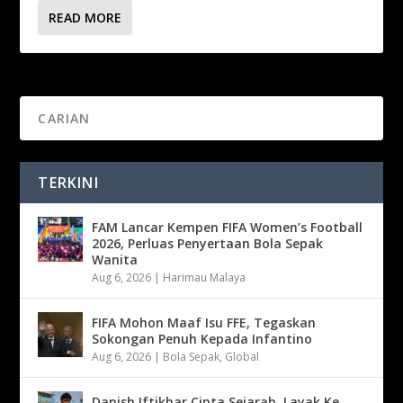
READ MORE
TERKINI
FAM Lancar Kempen FIFA Women’s Football
2026, Perluas Penyertaan Bola Sepak
Wanita
Aug 6, 2026
|
Harimau Malaya
FIFA Mohon Maaf Isu FFE, Tegaskan
Sokongan Penuh Kepada Infantino
Aug 6, 2026
|
Bola Sepak
,
Global
Danish Iftikhar Cipta Sejarah, Layak Ke