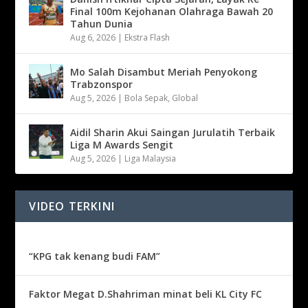
Final 100m Kejohanan Olahraga Bawah 20
Tahun Dunia
Aug 6, 2026
|
Ekstra Flash
Mo Salah Disambut Meriah Penyokong
Trabzonspor
Aug 5, 2026
|
Bola Sepak
,
Global
Aidil Sharin Akui Saingan Jurulatih Terbaik
Liga M Awards Sengit
Aug 5, 2026
|
Liga Malaysia
VIDEO TERKINI
“KPG tak kenang budi FAM”
Faktor Megat D.Shahriman minat beli KL City FC