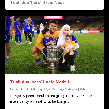
Tuah dua ‘hero’ Haziq Nadzli
Tuah dua ‘hero’ Haziq Nadzli
by
FAIZAL BAZARI
|
Sep 12, 2022
|
Liga Malaysia
|
0
PENJAGA Johor Darul Ta’zim (JDT), Haziq Nadzli dan
isterinya, Eyra Hazali turut berkongsi...