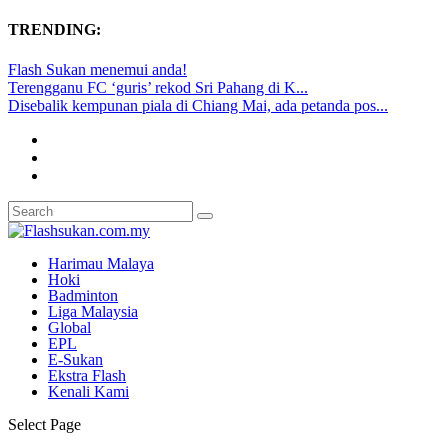
TRENDING:
Flash Sukan menemui anda!
Terengganu FC ‘guris’ rekod Sri Pahang di K...
Disebalik kempunan piala di Chiang Mai, ada petanda pos...
Harimau Malaya
Hoki
Badminton
Liga Malaysia
Global
EPL
E-Sukan
Ekstra Flash
Kenali Kami
Select Page