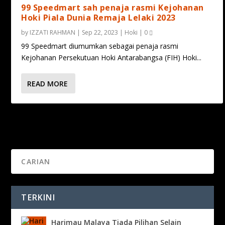
99 Speedmart sah penaja rasmi Kejohanan
Hoki Piala Dunia Remaja Lelaki 2023
by
IZZATI RAHMAN
|
Sep 22, 2023
|
Hoki
|
0
99 Speedmart diumumkan sebagai penaja rasmi
Kejohanan Persekutuan Hoki Antarabangsa (FIH) Hoki...
READ MORE
TERKINI
Harimau Malaya Tiada Pilihan Selain