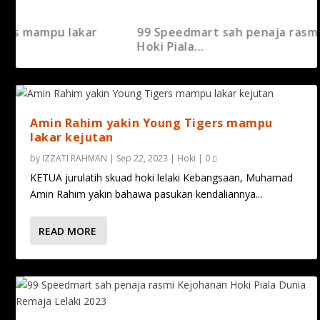
 lakar
99 Speedmart sah penaja rasmi Kejohana
Hoki Piala...
Amin Rahim yakin Young Tigers mampu
lakar kejutan
by
IZZATI RAHMAN
|
Sep 22, 2023
|
Hoki
|
0
KETUA jurulatih skuad hoki lelaki Kebangsaan, Muhamad
Amin Rahim yakin bahawa pasukan kendaliannya...
READ MORE