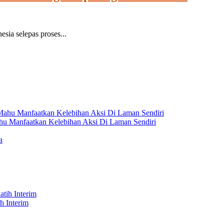
esia selepas proses...
hu Manfaatkan Kelebihan Aksi Di Laman Sendiri
h Interim