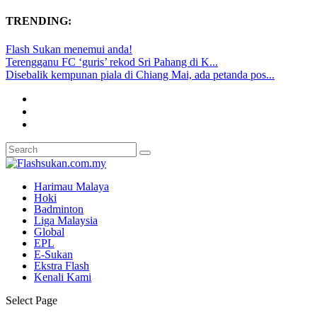
TRENDING:
Flash Sukan menemui anda!
Terengganu FC ‘guris’ rekod Sri Pahang di K...
Disebalik kempunan piala di Chiang Mai, ada petanda pos...
Harimau Malaya
Hoki
Badminton
Liga Malaysia
Global
EPL
E-Sukan
Ekstra Flash
Kenali Kami
Select Page