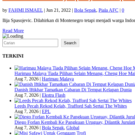
by
FAHMI ISMAEL
|
Jun 21, 2022
|
Bola Sepak
,
Piala AFC
|
0
Ilija Spasojevic. Dilahirkan di Montenegro tetapi menjadi warga Indon
Read More
Search
Search
TERKINI
Harimau Malaya Tiada Pilihan Selain Menang, Cheng Hoe Ma
Aug 7, 2026
|
Harimau Malaya
Danish Iftikhar Tamatkan Cabaran Di Tempat Kelapan Dunia
Aug 7, 2026
|
Ekstra Flash
Leeds Pecah Rekod Kelab, Trafford Sah Sertai The Whites
Aug 7, 2026
|
EPL
Diego Forlan Kembali Ke Pangkuan Uruguay, Dilantik Jurulati
Aug 7, 2026
|
Bola Sepak
,
Global