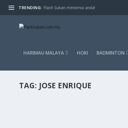
TRENDING:
Flash Sukan menemui anda!
HARIMAU MALAYA
HOKI
BADMINTON
TAG:
JOSE ENRIQUE
ENRIQUE DEDAH TEN HAG KEHILANGAN ‘BIL
by
FLASH SUKAN
|
Nov 25, 2023
|
Global
|
0