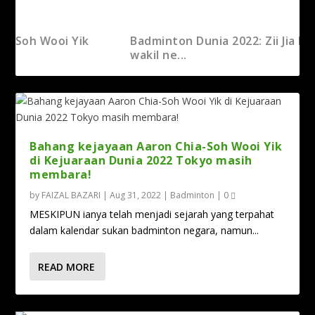
 Yik
Badminton Dunia 2022: Zii Jia ketuai lima
wakil ne...
Bahang kejayaan Aaron Chia-Soh Wooi Yik
di Kejuaraan Dunia 2022 Tokyo masih
membara!
by
FAIZAL BAZARI
|
Aug 31, 2022
|
Badminton
|
0
MESKIPUN ianya telah menjadi sejarah yang terpahat
dalam kalendar sukan badminton negara, namun...
Debaran Kejohanan Badminton Dunia 2022
READ MORE
Tokyo semak...