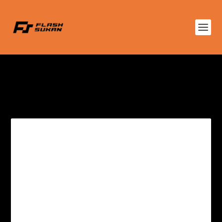
TAG:
KEJOHANAN
BADMINTON DUNIA (BWF)
2022