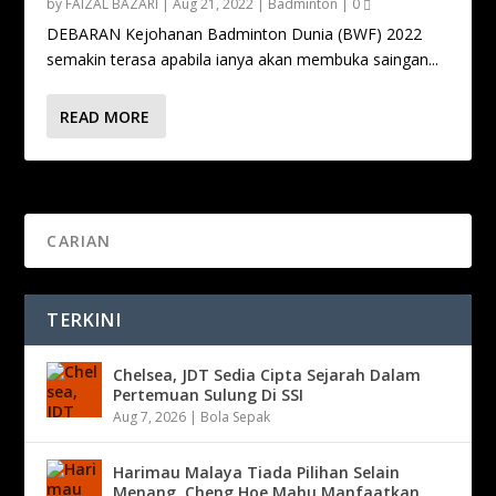
by
FAIZAL BAZARI
|
Aug 21, 2022
|
Badminton
|
0
DEBARAN Kejohanan Badminton Dunia (BWF) 2022
semakin terasa apabila ianya akan membuka saingan...
READ MORE
TERKINI
Chelsea, JDT Sedia Cipta Sejarah Dalam
Pertemuan Sulung Di SSI
Aug 7, 2026
|
Bola Sepak
Harimau Malaya Tiada Pilihan Selain
Menang, Cheng Hoe Mahu Manfaatkan