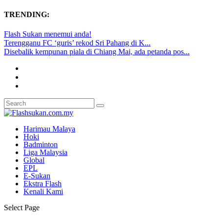
TRENDING:
Flash Sukan menemui anda!
Terengganu FC ‘guris’ rekod Sri Pahang di K...
Disebalik kempunan piala di Chiang Mai, ada petanda pos...
Harimau Malaya
Hoki
Badminton
Liga Malaysia
Global
EPL
E-Sukan
Ekstra Flash
Kenali Kami
Select Page