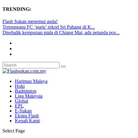
TRENDING:
Flash Sukan menemui anda!
Terengganu FC ‘guris’ rekod Sri Pahang di K...
Disebalik kempunan piala di Chiang Mai, ada petanda pos...
Harimau Malaya
Hoki
Badminton
Liga Malaysia
Global
EPL
E-Sukan
Ekstra Flash
Kenali Kami
Select Page