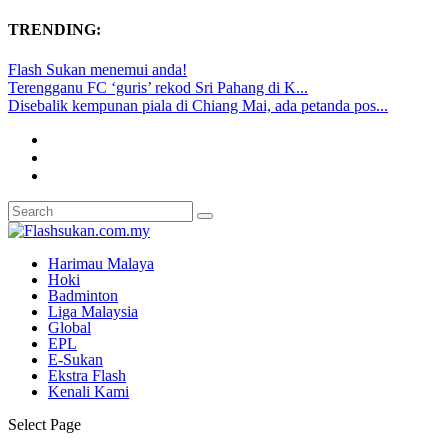
TRENDING:
Flash Sukan menemui anda!
Terengganu FC ‘guris’ rekod Sri Pahang di K...
Disebalik kempunan piala di Chiang Mai, ada petanda pos...
Harimau Malaya
Hoki
Badminton
Liga Malaysia
Global
EPL
E-Sukan
Ekstra Flash
Kenali Kami
Select Page