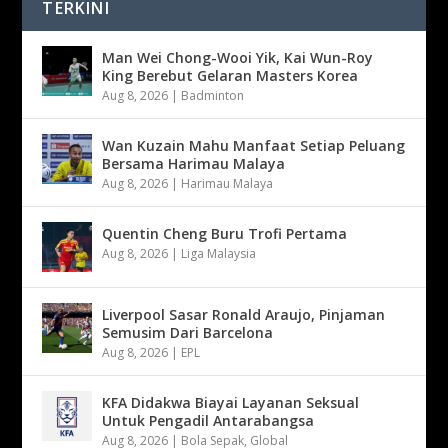
TERKINI
Man Wei Chong-Wooi Yik, Kai Wun-Roy
King Berebut Gelaran Masters Korea
Aug 8, 2026
|
Badminton
Wan Kuzain Mahu Manfaat Setiap Peluang
Bersama Harimau Malaya
Aug 8, 2026
|
Harimau Malaya
Quentin Cheng Buru Trofi Pertama
Aug 8, 2026
|
Liga Malaysia
Liverpool Sasar Ronald Araujo, Pinjaman
Semusim Dari Barcelona
Aug 8, 2026
|
EPL
KFA Didakwa Biayai Layanan Seksual
Untuk Pengadil Antarabangsa
Aug 8, 2026
|
Bola Sepak
,
Global