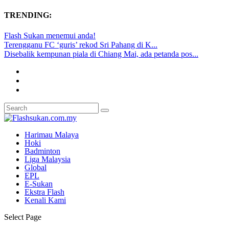
TRENDING:
Flash Sukan menemui anda!
Terengganu FC ‘guris’ rekod Sri Pahang di K...
Disebalik kempunan piala di Chiang Mai, ada petanda pos...
Harimau Malaya
Hoki
Badminton
Liga Malaysia
Global
EPL
E-Sukan
Ekstra Flash
Kenali Kami
Select Page