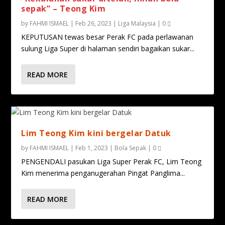
sepak” – Teong Kim
by
FAHMI ISMAEL
|
Feb 26, 2023
|
Liga Malaysia
|
0
KEPUTUSAN tewas besar Perak FC pada perlawanan
sulung Liga Super di halaman sendiri bagaikan sukar...
READ MORE
Lim Teong Kim kini bergelar Datuk
by
FAHMI ISMAEL
|
Feb 1, 2023
|
Bola Sepak
|
0
PENGENDALI pasukan Liga Super Perak FC, Lim Teong
Kim menerima penganugerahan Pingat Panglima...
READ MORE