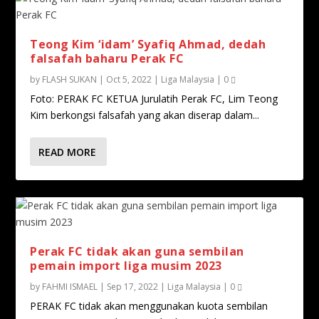
Teong Kim ‘idam’ Syafiq Ahmad, dedah
falsafah baharu Perak FC
by
FLASH SUKAN
|
Oct 5, 2022
|
Liga Malaysia
|
0
Foto: PERAK FC KETUA Jurulatih Perak FC, Lim Teong
Kim berkongsi falsafah yang akan diserap dalam...
READ MORE
Perak FC tidak akan guna sembilan
pemain import liga musim 2023
by
FAHMI ISMAEL
|
Sep 17, 2022
|
Liga Malaysia
|
0
PERAK FC tidak akan menggunakan kuota sembilan