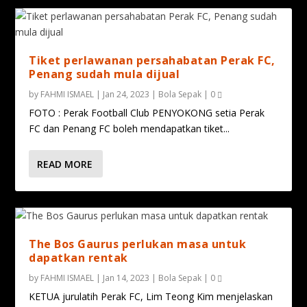
Tiket perlawanan persahabatan Perak FC,
Penang sudah mula dijual
by
FAHMI ISMAEL
|
Jan 24, 2023
|
Bola Sepak
|
0
FOTO : Perak Football Club PENYOKONG setia Perak
FC dan Penang FC boleh mendapatkan tiket...
READ MORE
The Bos Gaurus perlukan masa untuk
dapatkan rentak
by
FAHMI ISMAEL
|
Jan 14, 2023
|
Bola Sepak
|
0
KETUA jurulatih Perak FC, Lim Teong Kim menjelaskan