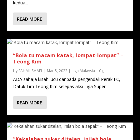
kedua...
READ MORE
“Bola tu macam katak, lompat-lompat” –
Teong Kim
by
FAHMI ISMAEL
|
Mar 5, 2023
|
Liga Malaysia
|
0
ADA sahaja kisah lucu daripada pengendali Perak FC,
Datuk Lim Teong Kim selepas aksi Liga Super...
READ MORE
“Kekalahan sukar ditelan, inilah bola