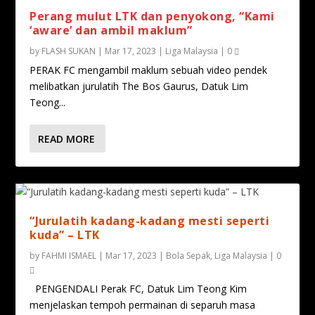
Perang mulut LTK dan penyokong, “Kami
‘aware’ dan ambil maklum”
by
FLASH SUKAN
|
Mar 17, 2023
|
Liga Malaysia
|
0
PERAK FC mengambil maklum sebuah video pendek
melibatkan jurulatih The Bos Gaurus, Datuk Lim
Teong...
READ MORE
“Jurulatih kadang-kadang mesti seperti
kuda” – LTK
by
FAHMI ISMAEL
|
Mar 17, 2023
|
Bola Sepak
,
Liga Malaysia
|
0
PENGENDALI Perak FC, Datuk Lim Teong Kim
menjelaskan tempoh permainan di separuh masa