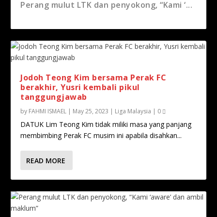
Jodoh Teong Kim bersama Perak FC
Perang mulut LTK dan penyokong, “Kami ‘...
berakhir, Yusri k...
Jodoh Teong Kim bersama Perak FC
berakhir, Yusri kembali pikul
tanggungjawab
by
FAHMI ISMAEL
|
May 25, 2023
|
Liga Malaysia
|
0
DATUK Lim Teong Kim tidak miliki masa yang panjang
membimbing Perak FC musim ini apabila disahkan...
“Jurulatih kadang-kadang mesti seperti
“Bola tu macam katak, lompat-lompat” &...
“Kekalahan sukar ditelan, inilah bola
Lim Teong Kim kini bergelar Datuk
READ MORE
kuda&...
sepak&...