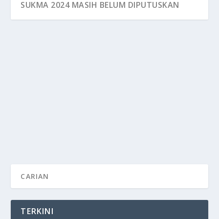
SUKMA 2024 MASIH BELUM DIPUTUSKAN
SUKMA 2024 MASIH BELUM DIPUTUSKAN
by
FLASH SUKAN
|
Sep 20, 2022
|
Sukma 2022
|
0
TIDAK mustahil Majlis Sukan Negara (MSN) menjadi
tuan rumah Sukan Malaysia (SUKMA) sekali lgi...
READ MORE
TERKINI