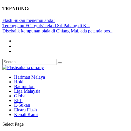
TRENDING:
Flash Sukan menemui anda!
Terengganu FC ‘guris’ rekod Sri Pahang di K...
Disebalik kempunan piala di Chiang Mai, ada petanda pos...
Harimau Malaya
Hoki
Badminton
Liga Malaysia
Global
EPL
E-Sukan
Ekstra Flash
Kenali Kami
Select Page