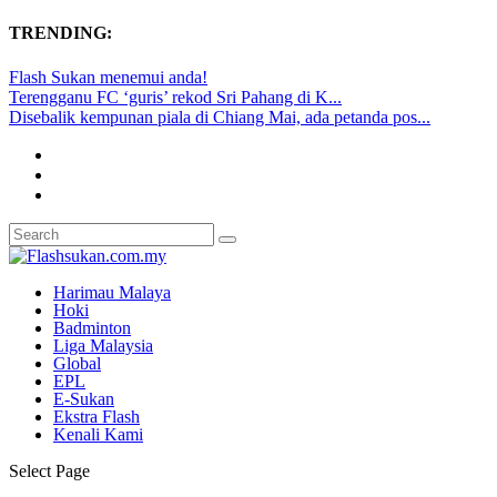
TRENDING:
Flash Sukan menemui anda!
Terengganu FC ‘guris’ rekod Sri Pahang di K...
Disebalik kempunan piala di Chiang Mai, ada petanda pos...
Harimau Malaya
Hoki
Badminton
Liga Malaysia
Global
EPL
E-Sukan
Ekstra Flash
Kenali Kami
Select Page