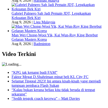
Aug 9, 2026
|
Harimau Malaya
Gabriel Palmero Sah Jadi Pemain JDT, Lengkapkan
Kekuatan Bek Kiri
Aug 9, 2026
|
Liga Malaysia
Man Wei Chong-Wooi Yik, Kai Wun-Roy King Berebut
Gelaran Masters Korea
Aug 8, 2026
|
Badminton
Video Terkini
“KPG tak kenang budi FAM”
Faktor Megat D.Shahriman minat beli KL City FC
Selamat Tinggal 2023! Ini antara kisah-kisah yang menjadi
tumpuan pembaca Flash Sukan
“Kalau bukan kerana beliau kita tidak berada di tempat
sekarang”
“Sedih tengok coach kecewa” – Matt Davies