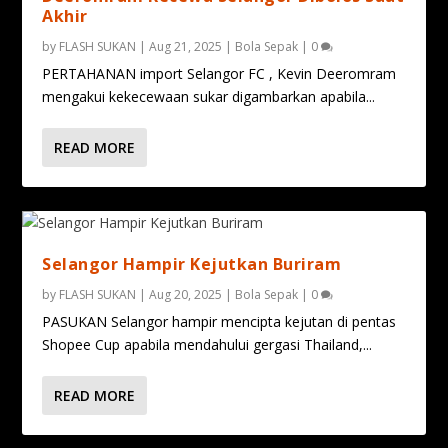
Akhir
by
FLASH SUKAN
|
Aug 21, 2025
|
Bola Sepak
|
0
PERTAHANAN import Selangor FC , Kevin Deeromram
mengakui kekecewaan sukar digambarkan apabila...
READ MORE
Selangor Hampir Kejutkan Buriram
by
FLASH SUKAN
|
Aug 20, 2025
|
Bola Sepak
|
0
PASUKAN Selangor hampir mencipta kejutan di pentas
Shopee Cup apabila mendahului gergasi Thailand,...
READ MORE