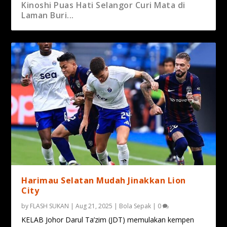
Harimau Selatan Mudah Jinakkan Lion City
Kinoshi Puas Hati Selangor Curi Mata di
Laman Buri...
Deeromram Kecewa Selangor Dibolos Saat
Selangor Hampir Kejutkan Buriram
Akhir
Harimau Selatan Mudah Jinakkan Lion
City
by
FLASH SUKAN
|
Aug 21, 2025
|
Bola Sepak
|
0
KELAB Johor Darul Ta’zim (JDT) memulakan kempen