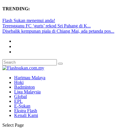
TRENDING:
Flash Sukan menemui anda!
Terengganu FC ‘guris’ rekod Sri Pahang di K...
Disebalik kempunan piala di Chiang Mai, ada petanda pos...
Harimau Malaya
Hoki
Badminton
Liga Malaysia
Global
EPL
E-Sukan
Ekstra Flash
Kenali Kami
Select Page