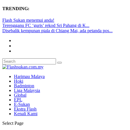
TRENDING:
Flash Sukan menemui anda!
Terengganu FC ‘guris’ rekod Sri Pahang di K...
Disebalik kempunan piala di Chiang Mai, ada petanda pos...
Harimau Malaya
Hoki
Badminton
Liga Malaysia
Global
EPL
E-Sukan
Ekstra Flash
Kenali Kami
Select Page