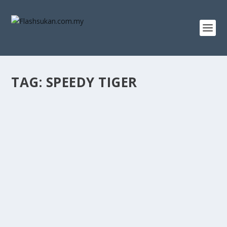
TAG:
SPEEDY TIGER
“HARAPAN PALSU” SPEEDY TIGERS GAGAL
CENGKAM BLACK STICKS
by
MOHD HILMIE HUSSIN
|
Jun 16, 2025
|
Hoki
|
0
HARAPAN skuad hoki lelaki negara untuk menamatkan
aksi kedua kumpulan B dengan kemenangan lebur...
READ MORE