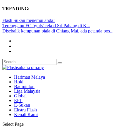
TRENDING:
Flash Sukan menemui anda!
Terengganu FC ‘guris’ rekod Sri Pahang di K...
Disebalik kempunan piala di Chiang Mai, ada petanda pos...
Harimau Malaya
Hoki
Badminton
Liga Malaysia
Global
EPL
E-Sukan
Ekstra Flash
Kenali Kami
Select Page