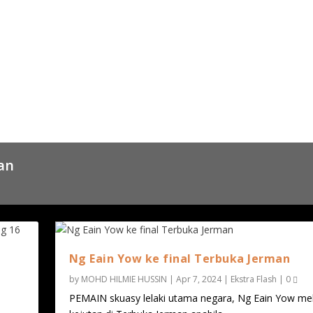
g Eain Yow ke r...
an
Ng Eain Yow ke final Terbuka Jerman
n
by
MOHD HILMIE HUSSIN
|
Apr 7, 2024
|
Ekstra Flash
|
0
PEMAIN skuasy lelaki utama negara, Ng Eain Yow me