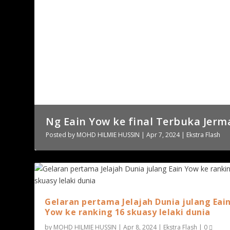
Gelaran pertama Jelajah Dunia julan
Ng Eain Yow ke final Terbuka Jerm
Posted by
Posted by
MOHD HILMIE HUSSIN
MOHD HILMIE HUSSIN
|
|
Apr 8, 2024
Apr 7, 2024
|
|
Ekstra Flash
Ekstra Flash
Gelaran pertama Jelajah Dunia julang Eai
Yow ke ranking 16 skuasy lelaki dunia
by
MOHD HILMIE HUSSIN
|
Apr 8, 2024
|
Ekstra Flash
|
0