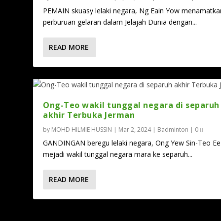
PEMAIN skuasy lelaki negara, Ng Eain Yow menamatka
perburuan gelaran dalam Jelajah Dunia dengan...
READ MORE
Ong-Teo wakil tunggal negara di separuh
akhir Terbuka Jerman
by
MOHD HILMIE HUSSIN
|
Mar 2, 2024
|
Badminton
|
0
GANDINGAN beregu lelaki negara, Ong Yew Sin-Teo Ee
Ong-Teo wakil tunggal negara di se
mejadi wakil tunggal negara mara ke separuh...
Posted by
MOHD HILMIE HUSSIN
|
Mar 2, 2024
|
Badminton
READ MORE