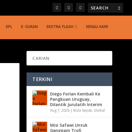
EPL
E-SUKAN
EKSTRA FLASH
KENALI KAMI
TERKINI
Diego Forlan Kembali Ke
Pangkuan Uruguay,
Dilantik Jurulatih Interim
Aug 7, 2026
|
Bola Sepak
,
Global
Misi Safawi Untuk
Genggam Trofi