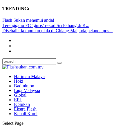
TRENDING:
Flash Sukan menemui anda!
Terengganu FC ‘guris’ rekod Sri Pahang di K...
Disebalik kempunan piala di Chiang Mai, ada petanda pos...
Harimau Malaya
Hoki
Badminton
Liga Malaysia
Global
EPL
E-Sukan
Ekstra Flash
Kenali Kami
Select Page