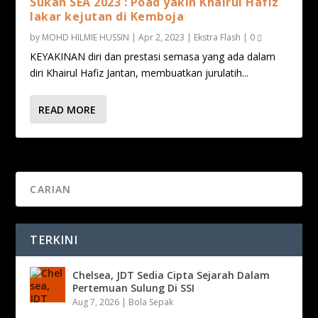
Sukan SEA 2023 : Poad yakin Khairul Hafiz
lakar kejutan di Kemboja
by
MOHD HILMIE HUSSIN
|
Apr 2, 2023
|
Ekstra Flash
|
0
KEYAKINAN diri dan prestasi semasa yang ada dalam
diri Khairul Hafiz Jantan, membuatkan jurulatih...
READ MORE
TERKINI
Chelsea, JDT Sedia Cipta Sejarah Dalam
Pertemuan Sulung Di SSI
Aug 7, 2026
|
Bola Sepak