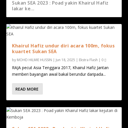
Khairul Hafiz undur diri acara 100m, fokus
Sukan SEA 2023 : Poad yakin Khairul Hafiz
kuartet...
lakar ke...
Khairul Hafiz undur diri acara 100m, fokus
kuartet Sukan SEA
by
MOHD HILMIE HUSSIN
|
Jun 18, 2025
|
Ekstra Flash
|
0
RAJA pecut Asia Tenggara 2017, Khairul Hafiz Jantan
memberi bayangan awal bakal berundur daripada...
READ MORE