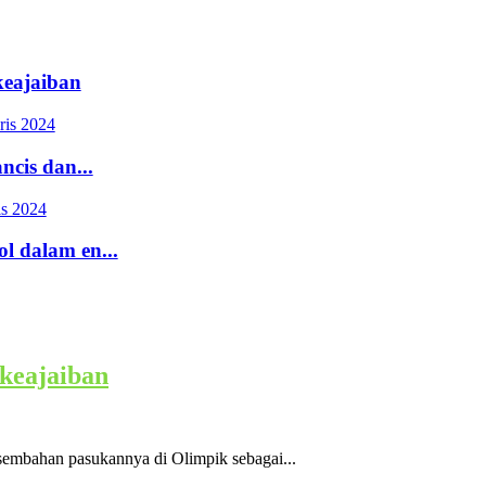
keajaiban
ris 2024
ncis dan...
is 2024
l dalam en...
keajaiban
bahan pasukannya di Olimpik sebagai...