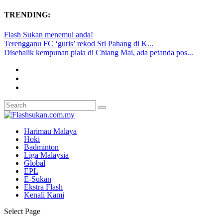
TRENDING:
Flash Sukan menemui anda!
Terengganu FC ‘guris’ rekod Sri Pahang di K...
Disebalik kempunan piala di Chiang Mai, ada petanda pos...
Harimau Malaya
Hoki
Badminton
Liga Malaysia
Global
EPL
E-Sukan
Ekstra Flash
Kenali Kami
Select Page